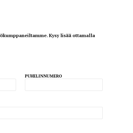
styökumppaneiltamme. Kysy lisää ottamalla
PUHELINNUMERO