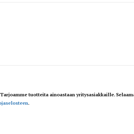
 Tarjoamme tuotteita ainoastaan yritysasiakkaille. Selaama
uojaselosteen
.