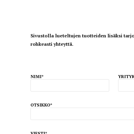
Sivustolla lueteltujen tuotteiden lisäksi t
rohkeasti yhteyttä.
NIMI*
YRITYK
OTSIKKO*
VIESTI*